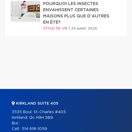
POURQUOI LES INSECTES
ENVAHISSENT CERTAINES
MAISONS PLUS QUE D'AUTRES
EN ÉTÉ?
STYLE DE VIE
|
24 juillet 2026
KIRKLAND SUITE 405
3535 Boul. St-Charles #405
Kirkland, Qc H9H 5B9
Bur.:
Cell.:
514 618-1059