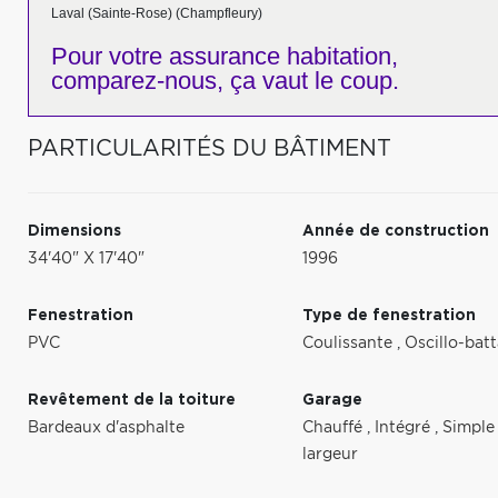
Laval (Sainte-Rose) (Champfleury)
Pour votre
assurance habitation,
comparez-nous,
ça vaut le coup.
PARTICULARITÉS DU BÂTIMENT
Dimensions
Année de construction
34'40" X 17'40"
1996
Fenestration
Type de fenestration
PVC
Coulissante
,
Oscillo-bat
Revêtement de la toiture
Garage
Bardeaux d'asphalte
Chauffé
,
Intégré
,
Simple
largeur