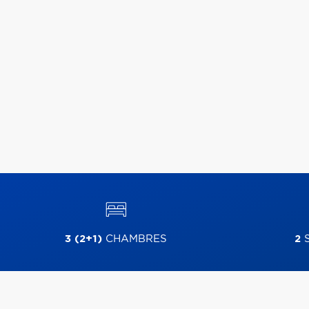
3 (2+1)
CHAMBRES
2
S