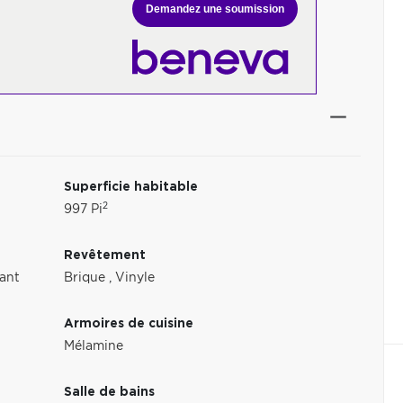
Demandez une soumission
Superficie habitable
2
997 Pi
Revêtement
tant
Brique
,
Vinyle
Armoires de cuisine
Mélamine
Salle de bains