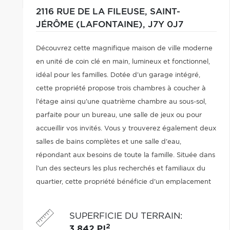
2116 RUE DE LA FILEUSE,
SAINT-
JÉRÔME (LAFONTAINE),
J7Y 0J7
Découvrez cette magnifique maison de ville moderne
en unité de coin clé en main, lumineux et fonctionnel,
idéal pour les familles. Dotée d'un garage intégré,
cette propriété propose trois chambres à coucher à
l'étage ainsi qu'une quatrième chambre au sous-sol,
parfaite pour un bureau, une salle de jeux ou pour
accueillir vos invités. Vous y trouverez également deux
salles de bains complètes et une salle d'eau,
répondant aux besoins de toute la famille. Située dans
l'un des secteurs les plus recherchés et familiaux du
quartier, cette propriété bénéficie d'un emplacement
de choix à proximité de tous les services essentiels. Ça
vaut le détour!
SUPERFICIE DU TERRAIN
:
2
3 842 PI