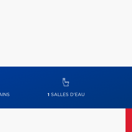
AINS
1
SALLES D'EAU